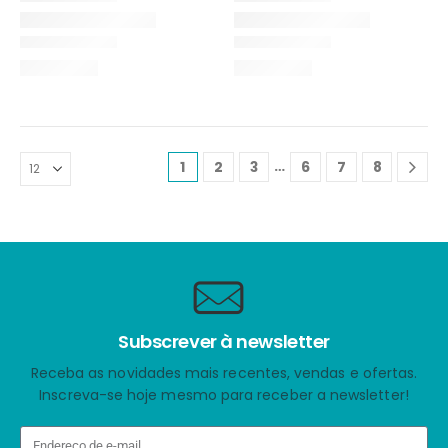
…
1
2
3
6
7
8
Subscrever à newsletter
Receba as novidades mais recentes, vendas e ofertas.
Inscreva-se hoje mesmo para receber a newsletter!