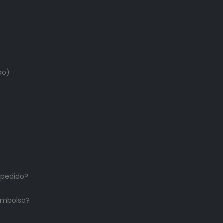
ão)
 pedido?
embolso?