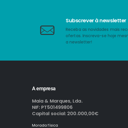
Subscrever à newsletter
Receba as novidades mais rec
ofertas. Inscreva-se hoje me
a newsletter!
A empresa
Maia & Marques, Lda.
NIF: PT501499806
Capital social: 200.000,00€
Morada física