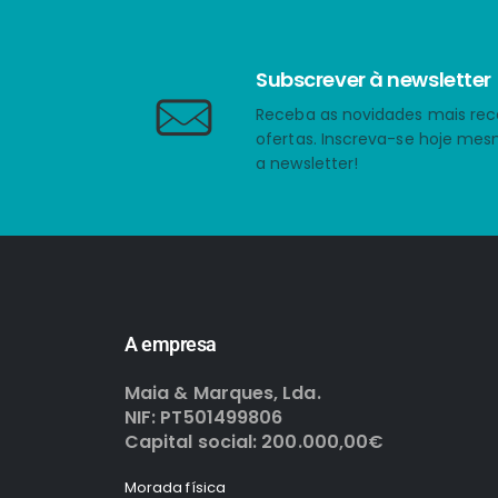
Subscrever à newsletter
Receba as novidades mais rec
ofertas. Inscreva-se hoje me
a newsletter!
A empresa
Maia & Marques, Lda.
NIF: PT501499806
Capital social: 200.000,00€
Morada física