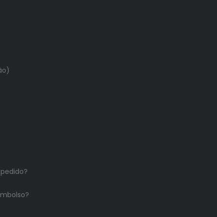
ão)
 pedido?
embolso?