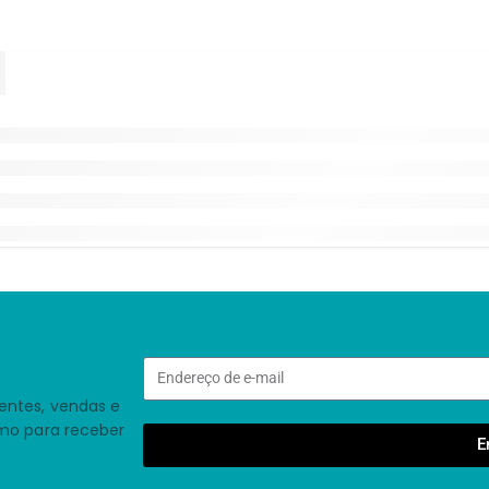
entes, vendas e
smo para receber
E