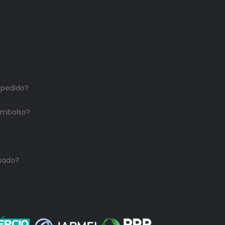
 pedido?
embolso?
sado?