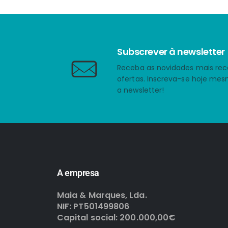
Subscrever à newsletter
Receba as novidades mais rec
ofertas. Inscreva-se hoje me
a newsletter!
A empresa
Maia & Marques, Lda.
NIF: PT501499806
Capital social: 200.000,00€