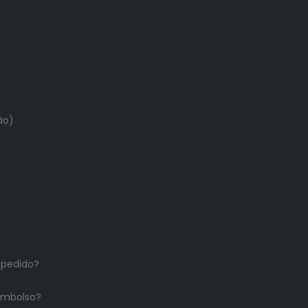
ão)
 pedido?
embolso?