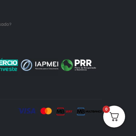
sado?
0