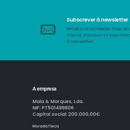
Subscrever à newsletter
Receba as novidades mais rec
ofertas. Inscreva-se hoje me
a newsletter!
A empresa
Maia & Marques, Lda.
NIF: PT501499806
Capital social: 200.000,00€
Morada física