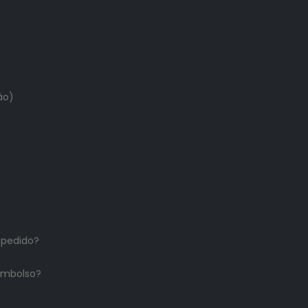
ão)
 pedido?
embolso?