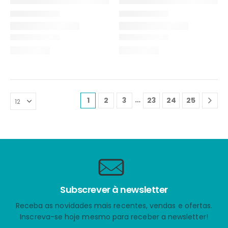
…
1
2
3
23
24
25
Subscrever à newsletter
Receba as novidades mais recentes, vendas e ofertas.
Inscreva-se hoje mesmo para receber a newsletter!