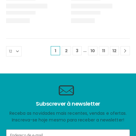
…
1
2
3
10
11
12
Subscrever à newsletter
Receba as novidades mais recentes, vendas e ofertas.
Inscreva-se hoje mesmo para receber a newsletter!