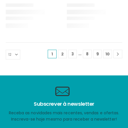
…
1
2
3
8
9
10
Subscrever à newsletter
Receba as novidades mais recentes, vendas e ofertas.
Inscreva-se hoje mesmo para receber a newsletter!