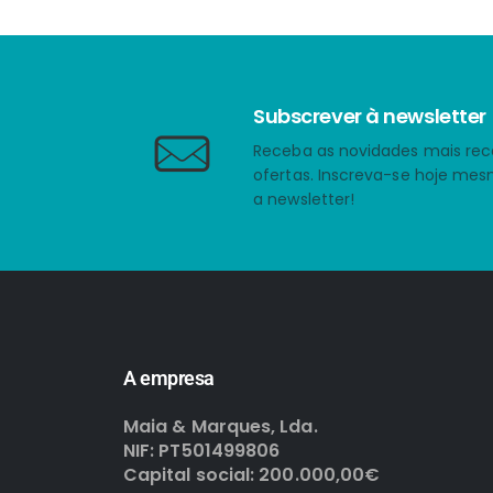
Subscrever à newsletter
Receba as novidades mais rec
ofertas. Inscreva-se hoje me
a newsletter!
A empresa
Maia & Marques, Lda.
NIF: PT501499806
Capital social: 200.000,00€