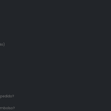
ão)
 pedido?
embolso?