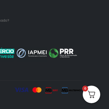
sado?
0