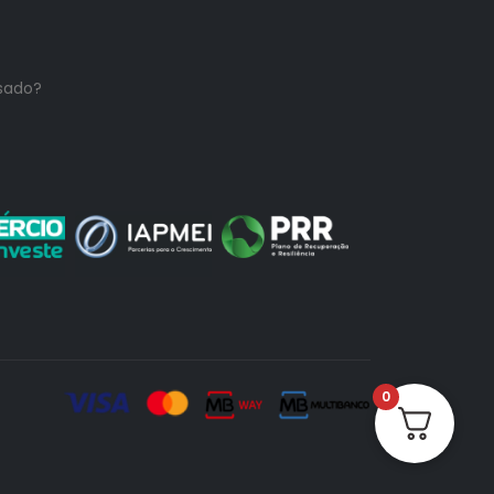
sado?
0