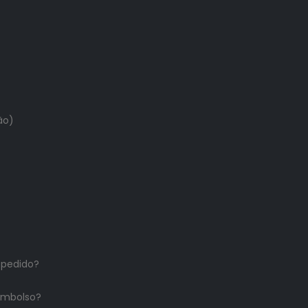
ão)
 pedido?
embolso?