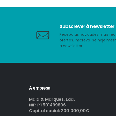
Subscrever à newsletter
Receba as novidades mais rec
ofertas. Inscreva-se hoje me
a newsletter!
A empresa
Maia & Marques, Lda.
NIF: PT501499806
Capital social: 200.000,00€