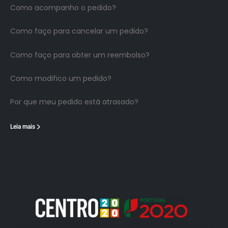
Como acompanho o pedido?
Como faço para cancelar um pedido?
Como faço para obter um reembolso?
Como modifico um pedido?
Por que meu pedido está atrasado?
Leia mais