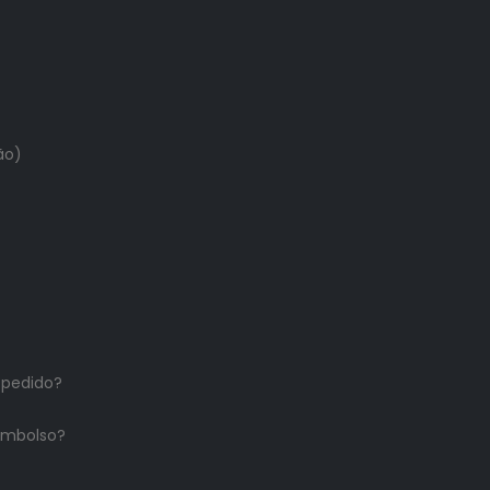
ão)
 pedido?
embolso?