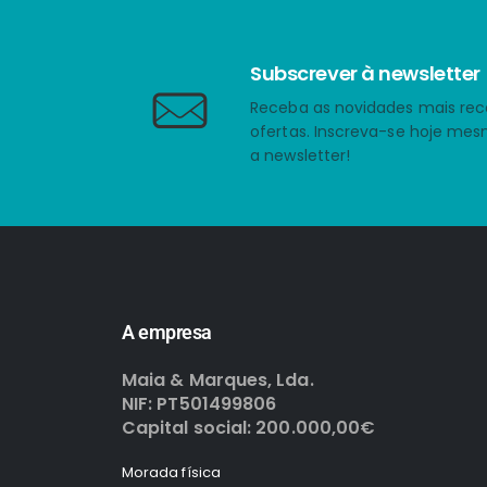
Subscrever à newsletter
Receba as novidades mais rec
ofertas. Inscreva-se hoje me
a newsletter!
A empresa
Maia & Marques, Lda.
NIF: PT501499806
Capital social: 200.000,00€
Morada física