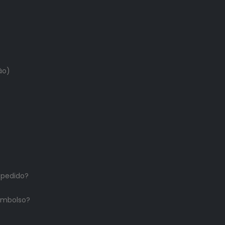
ão)
 pedido?
embolso?