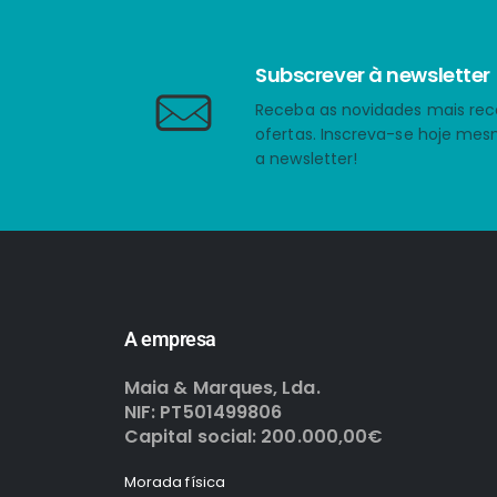
Subscrever à newsletter
Receba as novidades mais rec
ofertas. Inscreva-se hoje me
a newsletter!
A empresa
Maia & Marques, Lda.
NIF: PT501499806
Capital social: 200.000,00€
Morada física