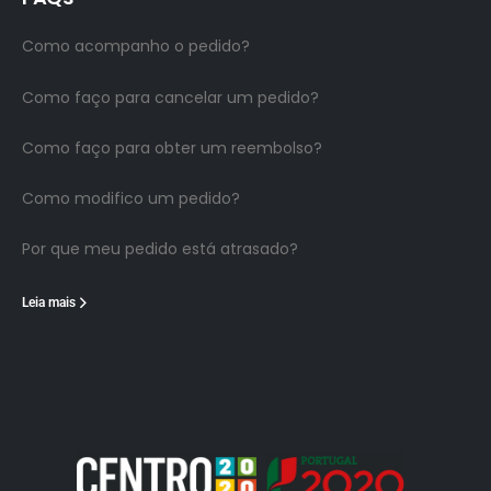
Como acompanho o pedido?
Como faço para cancelar um pedido?
Como faço para obter um reembolso?
Como modifico um pedido?
Por que meu pedido está atrasado?
Leia mais