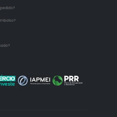
 pedido?
embolso?
sado?