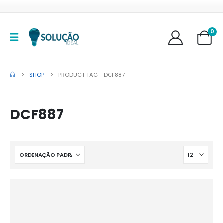
0
SHOP
PRODUCT TAG -
DCF887
DCF887