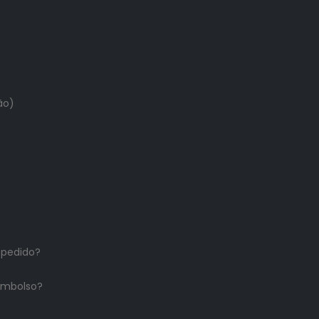
ão)
 pedido?
embolso?