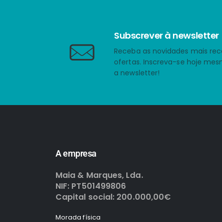
Subscrever à newsletter
Receba as novidades mais rec
ofertas. Inscreva-se hoje me
a newsletter!
A empresa
Maia & Marques, Lda.
NIF: PT501499806
Capital social: 200.000,00€
Morada física