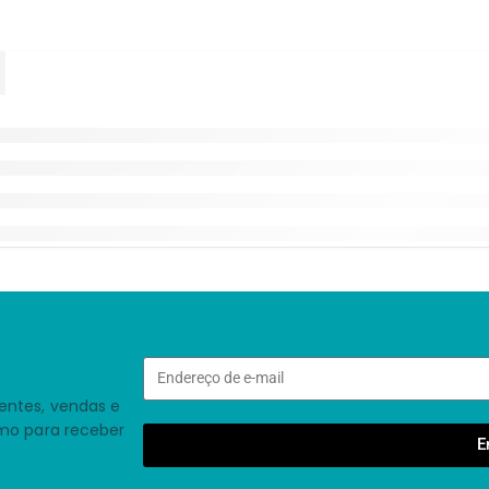
entes, vendas e
smo para receber
E