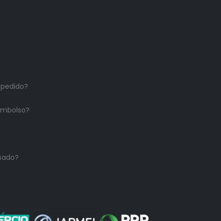
 pedido?
embolso?
sado?