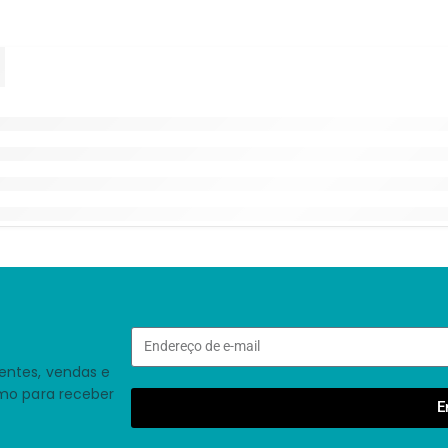
entes, vendas e
smo para receber
E