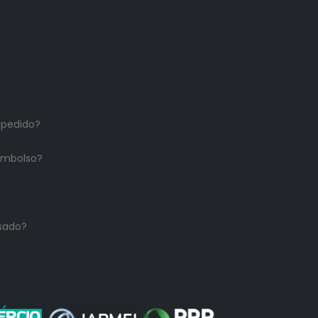
 pedido?
embolso?
sado?