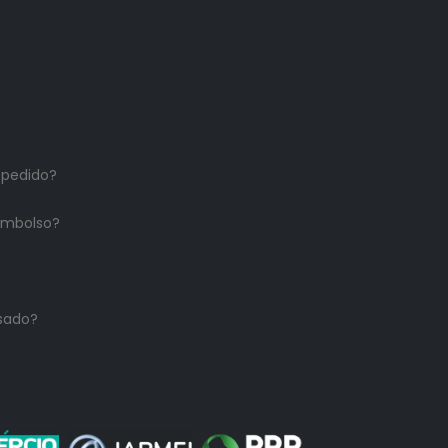
 pedido?
embolso?
sado?