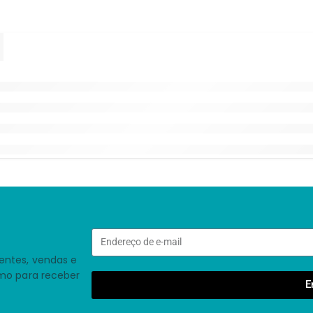
entes, vendas e
smo para receber
E