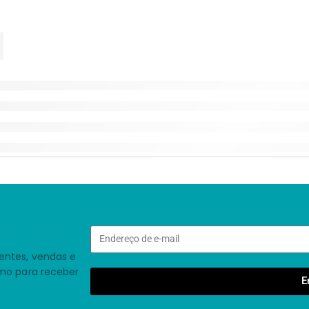
entes, vendas e
smo para receber
E