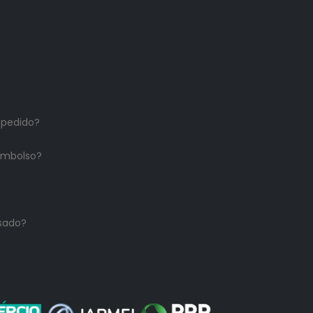
 pedido?
embolso?
sado?