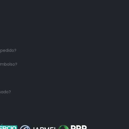
 pedido?
embolso?
sado?