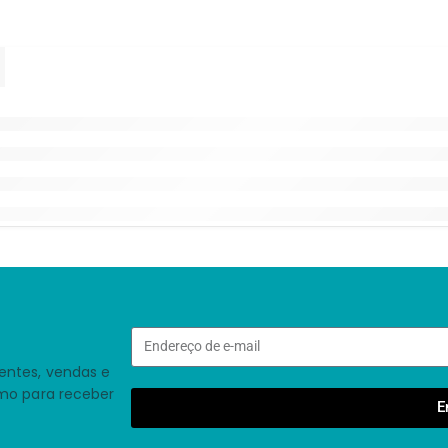
entes, vendas e
smo para receber
E