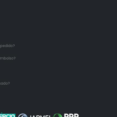
 pedido?
embolso?
sado?