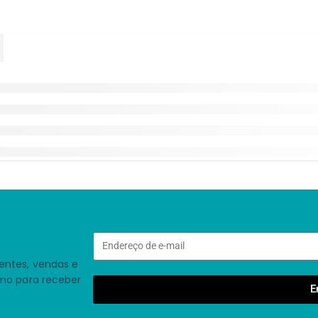
entes, vendas e
smo para receber
E