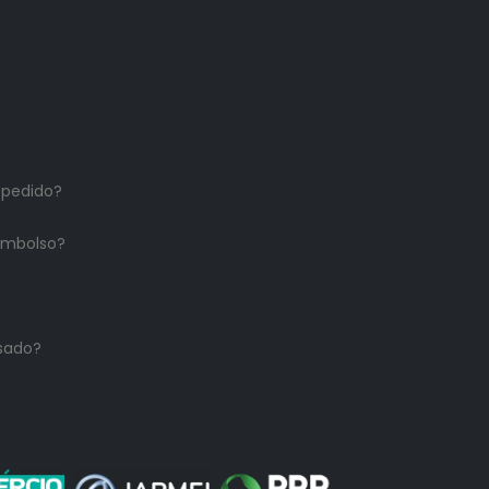
 pedido?
embolso?
sado?