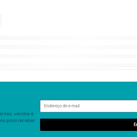
entes, vendas e
smo para receber
E