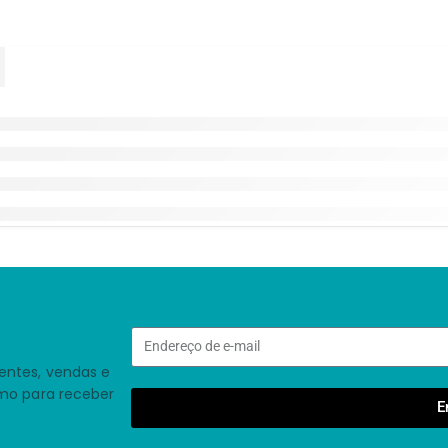
entes, vendas e
smo para receber
E