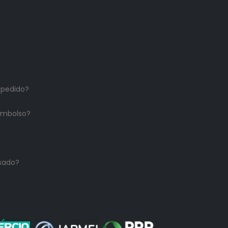
 pedido?
embolso?
sado?