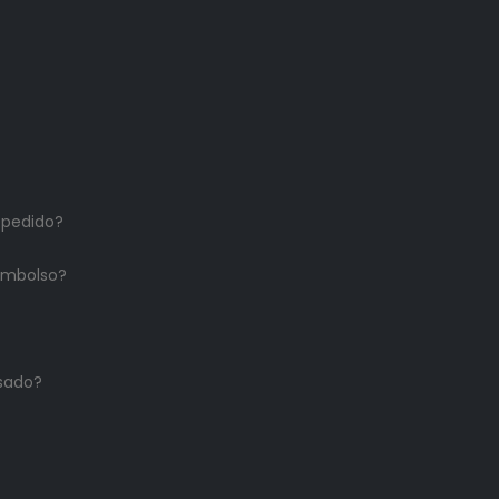
 pedido?
embolso?
sado?