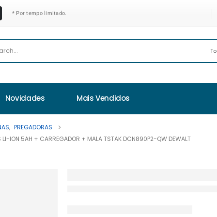
* Por tempo limitado.
Novidades
Mais Vendidos
NAS
,
PREGADORAS
AS LI-ION 5AH + CARREGADOR + MALA TSTAK DCN890P2-QW DEWALT