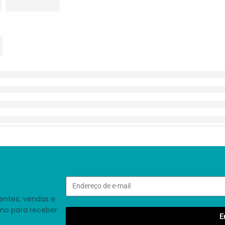
entes, vendas e
smo para receber
E