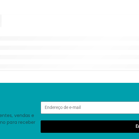
entes, vendas e
smo para receber
E