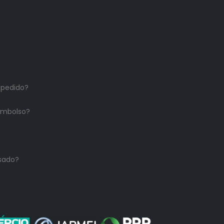
 pedido?
embolso?
sado?