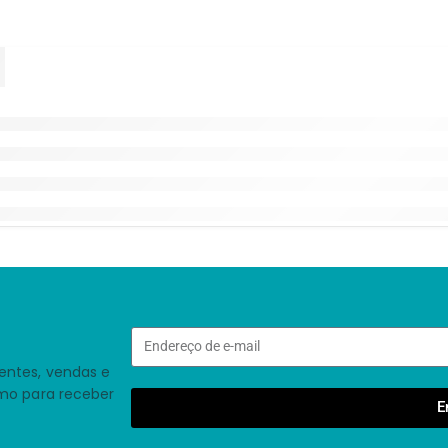
entes, vendas e
smo para receber
E