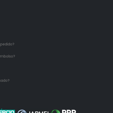
 pedido?
embolso?
sado?