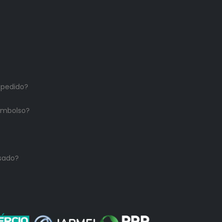
 pedido?
embolso?
sado?