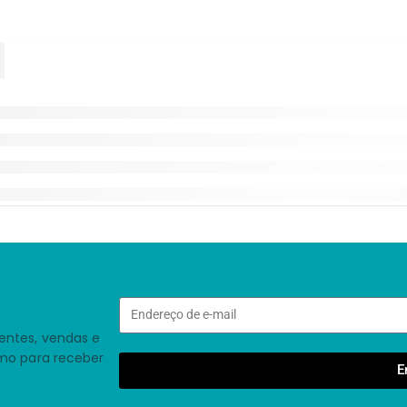
entes, vendas e
smo para receber
E