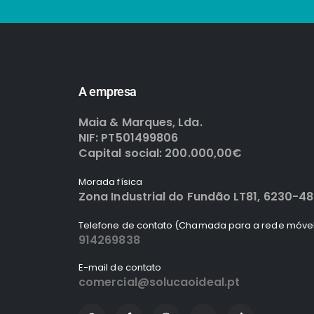
A empresa
Maia & Marques, Lda.
NIF: PT501499806
Capital social: 200.000,00€
Morada física
Zona Industrial do Fundão LT81, 6230-4
Telefone de contato (Chamada para a rede móvel
914269838
E-mail de contato
comercial@solucaoideal.pt