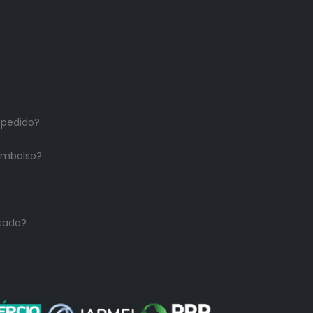
 pedido?
embolso?
sado?