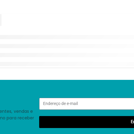
entes, vendas e
smo para receber
E