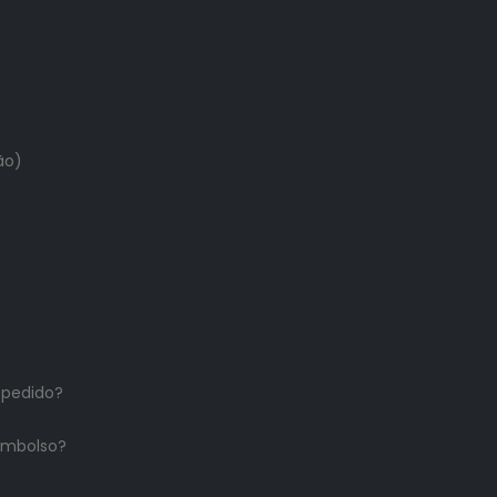
ão)
 pedido?
embolso?