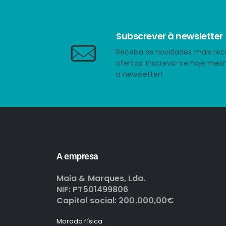
Subscrever à newsletter
Receba as novidades mais rec
ofertas. Inscreva-se hoje me
a newsletter!
A empresa
Maia & Marques, Lda.
NIF: PT501499806
Capital social: 200.000,00€
Morada física