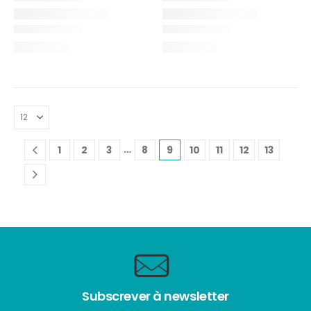
…
1
2
3
8
9
10
11
12
13
Subscrever à newsletter