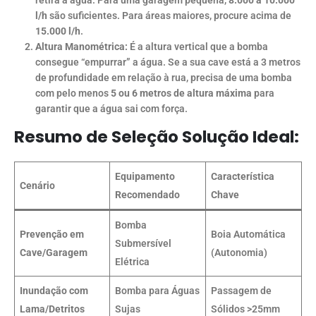
retira a água. Para uma garagem pequena,
8.000 a 10.000
l/h
são suficientes. Para áreas maiores, procure acima de
15.000 l/h
.
Altura Manométrica:
É a altura vertical que a bomba
consegue “empurrar” a água. Se a sua cave está a 3 metros
de profundidade em relação à rua, precisa de uma bomba
com pelo menos
5 ou 6 metros de altura máxima
para
garantir que a água sai com força.
Resumo de Seleção Solução Ideal:
Equipamento
Característica
Cenário
Recomendado
Chave
Bomba
Prevenção em
Boia Automática
Submersível
Cave/Garagem
(Autonomia)
Elétrica
Inundação com
Bomba para Águas
Passagem de
Lama/Detritos
Sujas
Sólidos >25mm