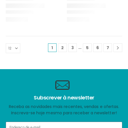
…
1
2
3
5
6
7
Subscrever à newsletter
Receba as novidades mais recentes, vendas e ofertas.
Inscreva-se hoje mesmo para receber a newsletter!