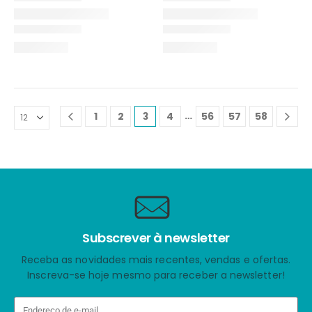
…
1
2
3
4
56
57
58
Subscrever à newsletter
Receba as novidades mais recentes, vendas e ofertas.
Inscreva-se hoje mesmo para receber a newsletter!