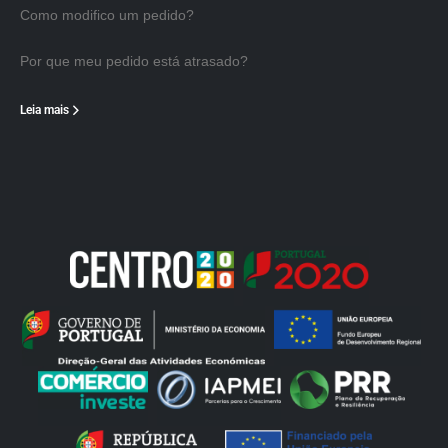
Como modifico um pedido?
Por que meu pedido está atrasado?
Leia mais