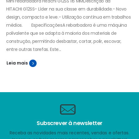
Mini rebarbadora Hitachi G12SS 115 MMDescrição da
HITACHI G12SS- Líder na sua classe em durabilidade.- Novo
design, compacto e leve.- Utilização contínua em trabalhos
médios.
EspecificaçõesA rebarbadora é uma máquina
polivalente que se adapta à maioria dos materiais de
construção, permitindo desbastar, cortar, polir, escovar,
entre outras tarefas. Este...
Leia mais
Subscrever à newsletter
Receba as novidades mais recentes, vendas e ofertas.