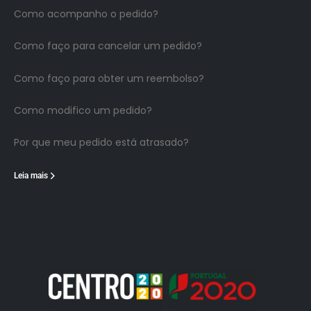
Como acompanho o pedido?
Como faço para cancelar um pedido?
Como faço para obter um reembolso?
Como modifico um pedido?
Por que meu pedido está atrasado?
Leia mais