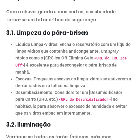
Com a chuva, geada e dias curtos, a visibilidade
torna-se um fator crítico de segurança.
3.1. Limpeza do pára-brisas
Líquido Limpa-vidros:
Encha o reservatório com um líquido
limpa-vidros que contenha
anticongelante
. Um
spray
rápido como o [CRC Ice Off Elimina Gelo
<URL do CRC Ice
] é excelente para descongelar o pára-brisas de
Off>
manhã.
Escovas:
Troque as escovas do limpa-vidros se estiverem a
deixar rastos ou a falhar na limpeza.
Desembaciamento:
Considere ter um [Desumidificador
para Carro (UHU, etc.)
] no
<URL do Desumidificador>
habitáculo para absorver o excesso de humidade e evitar
que os vidros embaciem internamente.
3.2. Iluminação
Verifique se todos os faróis (médios, máximos,