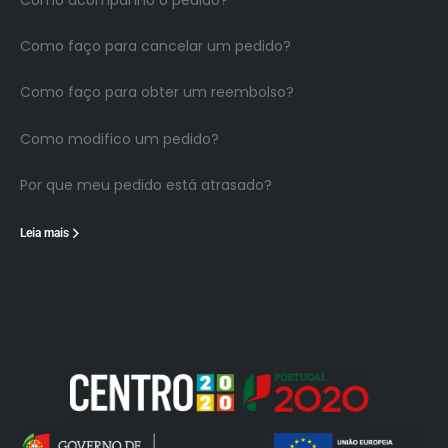
Como faço para cancelar um pedido?
Como faço para obter um reembolso?
Como modifico um pedido?
Por que meu pedido está atrasado?
Leia mais